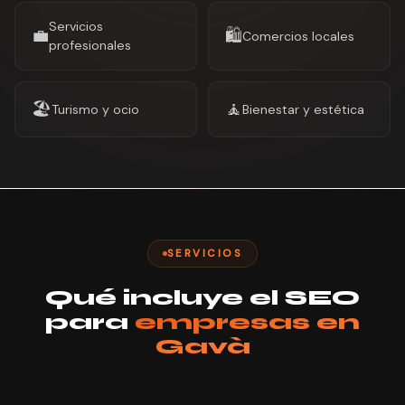
Servicios
💼
🛍️
Comercios locales
profesionales
🏖️
🧘
Turismo y ocio
Bienestar y estética
SERVICIOS
Qué incluye el SEO
para
empresas en
Gavà