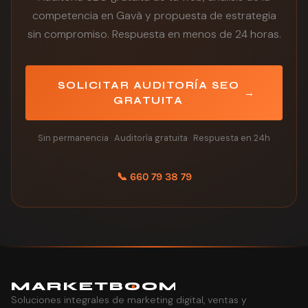
competencia en Gavà y propuesta de estrategia
sin compromiso. Respuesta en menos de 24 horas.
SOLICITAR AUDITORÍA SEO
→
GRATUITA
Sin permanencia
·
Auditoría gratuita
·
Respuesta en 24h
📞 660 79 38 79
MARK
E
TB
O
O
M
Soluciones integrales de marketing digital, ventas y