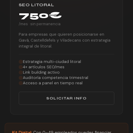
SEO LITORAL
750€
/mes · sin permanencia
Para empresas que quieren posicionarse en
Gavà, Castelldefels y Viladecans con estrategia
integral de litoral.
Estrategia multi-ciudad litoral
4+ artículos SEO/mes
Link building activo
Auditoría competencia trimestral
Acceso a panel en tiempo real
SOLICITAR INFO
Kit Digital:
Con 0–49 empleados puedes financiar