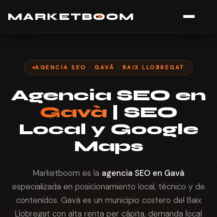
MARK
E
TB
O
O
M
AGENCIA SEO · GAVÀ · BAIX LLOBREGAT
Agencia SEO en
Gavà
| SEO
Local y Google
Maps
Marketboom es la
agencia SEO en Gavà
especializada en posicionamiento local, técnico y de
contenidos. Gavà es un municipio costero del Baix
Llobregat con alta renta per cápita, demanda local