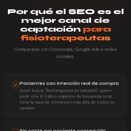
Por qué el SEO es el
mejor canal de
captación
para
fisioterapeutas
Comparado con Doctoralia, Google Ads o redes
sociales.
Pacientes con intención real de compra
Quien busca "fisioterapeuta en Sabadell" quiere
pedir cita. El tráfico orgánico de búsqueda local
tiene la tasa de conversión más alta de todos los
canales.
Sin coste por paciente conseguido