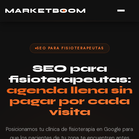
MARK
E
TB
O
O
M
SEO PARA FISIOTERAPEUTAS
SEO para
fisioterapeutas:
agenda llena sin
pagar por cada
visita
Posicionamos tu clínica de fisioterapia en Google para
que los pacientes de tu zona te encuentren antes