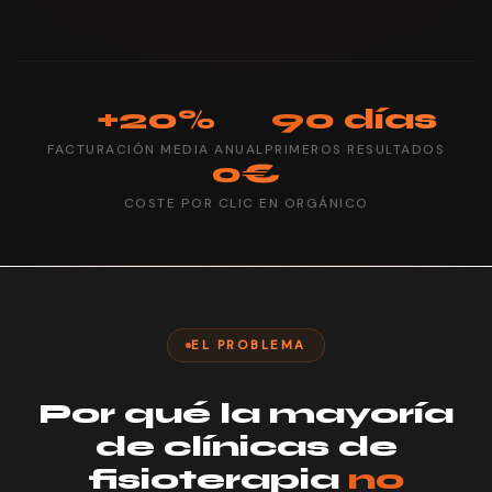
+20%
90 días
FACTURACIÓN MEDIA ANUAL
PRIMEROS RESULTADOS
0€
COSTE POR CLIC EN ORGÁNICO
EL PROBLEMA
Por qué la mayoría
de clínicas de
fisioterapia
no