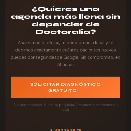
¿Quieres una
agenda más llena sin
depender de
Doctoralia?
Analizamos tu clínica, tu competencia local y te
decimos exactamente cuántos pacientes nuevos
puedes conseguir desde Google. Sin compromiso, en
24 horas.
SOLICITAR DIAGNÓSTICO
GRATUITO →
Sin permanencia · Sin letra pequeña · Respuesta en menos de
24h
📞 660 79 38 79