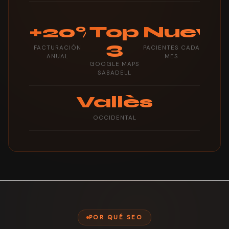
+20%
Top
Nuevo
3
FACTURACIÓN
PACIENTES CADA
ANUAL
MES
GOOGLE MAPS
SABADELL
Vallès
OCCIDENTAL
POR QUÉ SEO