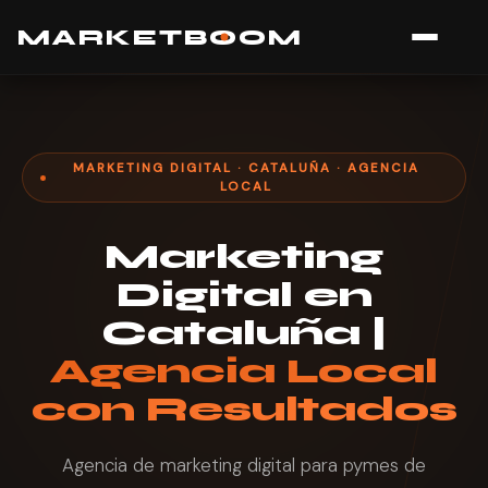
MARK
E
TB
O
O
M
MARKETING DIGITAL · CATALUÑA · AGENCIA
LOCAL
Marketing
Digital en
Cataluña |
Agencia Local
con Resultados
Agencia de marketing digital para pymes de