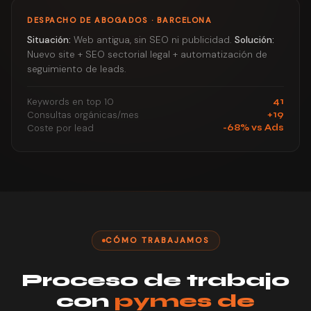
DESPACHO DE ABOGADOS · BARCELONA
Situación:
Web antigua, sin SEO ni publicidad.
Solución:
Nuevo site + SEO sectorial legal + automatización de
seguimiento de leads.
Keywords en top 10
41
Consultas orgánicas/mes
+19
Coste por lead
-68% vs Ads
CÓMO TRABAJAMOS
Proceso de trabajo
con
pymes de