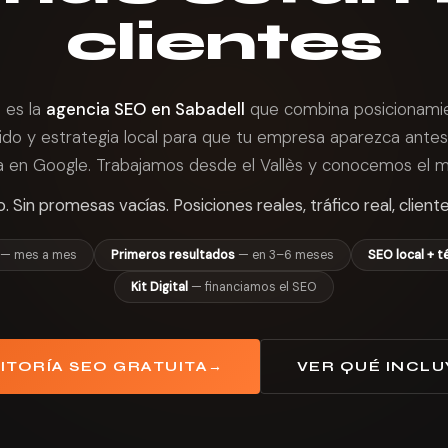
clientes
 es la
agencia SEO en Sabadell
que combina posicionamie
ido y estrategia local para que tu empresa aparezca antes
 en Google. Trabajamos desde el Vallès y conocemos el me
. Sin promesas vacías. Posiciones reales, tráfico real, cliente
— mes a mes
Primeros resultados
— en 3–6 meses
SEO local + t
Kit Digital
— financiamos el SEO
ITORÍA SEO GRATUITA
→
VER QUÉ INCLU