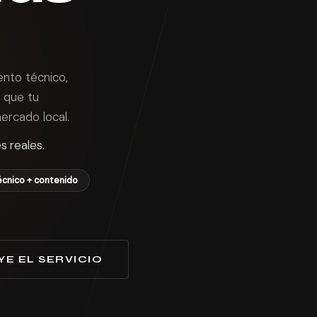
nto técnico,
 que tu
rcado local.
s reales.
écnico + contenido
YE EL SERVICIO