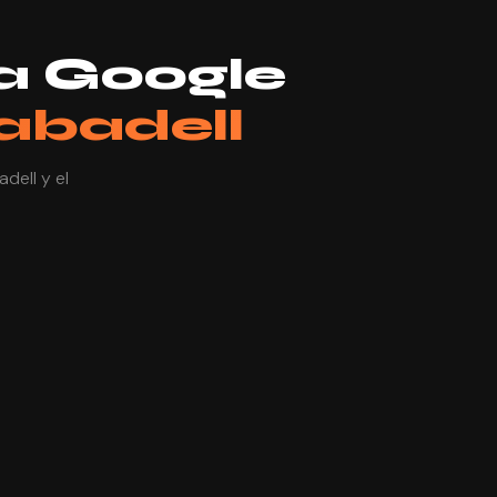
a Google
abadell
dell y el