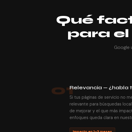
Qué fac
para e
Google u
01
Relevancia — ¿habla 
Si tus páginas de servicio no m
relevante para búsquedas locale
de mejorar y el que más impact
enfoques queda clara en nuestr
Impacto en 1–3 meses