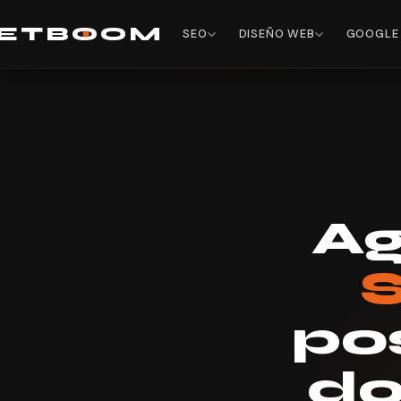
E
TB
O
O
M
SEO
DISEÑO WEB
GOOGLE
Ag
S
po
do