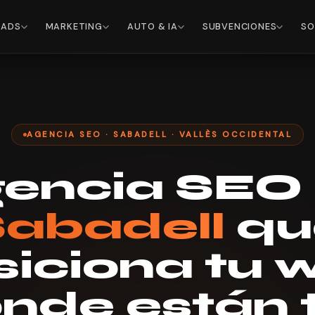
 ADS
MARKETING
AUTO & IA
SUBVENCIONES
SO
AGENCIA SEO · SABADELL · VALLÈS OCCIDENTAL
encia SEO
abadell
qu
siciona tu 
nde están 