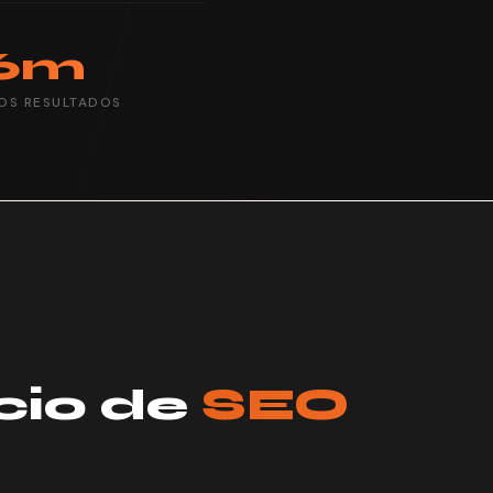
6m
OS RESULTADOS
cio de
SEO