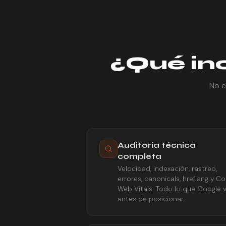
¿Qué in
No e
Auditoría técnica
completa
Velocidad, indexación, rastreo,
errores, canonicals, hreflang y Co
Web Vitals. Todo lo que Google 
antes de posicionar.