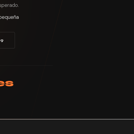
esperado.
a pequeña
79
es