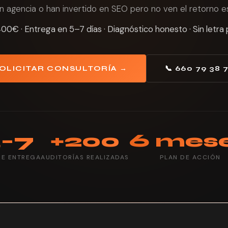
n agencia o han invertido en SEO pero no ven el retorno 
0€ · Entrega en 5–7 días · Diagnóstico honesto · Sin letr
OLICITAR CONSULTORÍA →
📞 660 79 38 
5–7
+200
6 mes
DE ENTREGA
AUDITORÍAS REALIZADAS
PLAN DE ACCIÓN