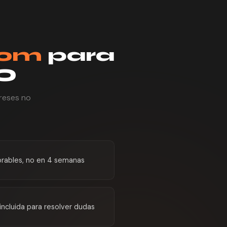
oom
para
EO
ereses no
orables, no en 4 semanas
incluida para resolver dudas