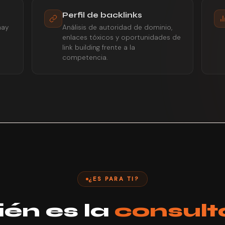
Perfil de backlinks
hay
Análisis de autoridad de dominio,
enlaces tóxicos y oportunidades de
link building frente a la
competencia.
¿ES PARA TI?
ién es la
consult