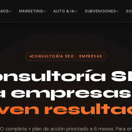
 ADS
MARKETING
AUTO & IA
SUBVENCIONES
SO
CONSULTORÍA SEO · EMPRESAS
nsultoría 
a empresas
ven result
EO completa + plan de acción priorizado a 6 meses. Para 