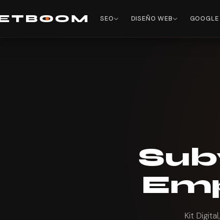
E
TB
O
O
M
SEO
DISEÑO WEB
GOOGLE
Sub
Em
Kit Digit