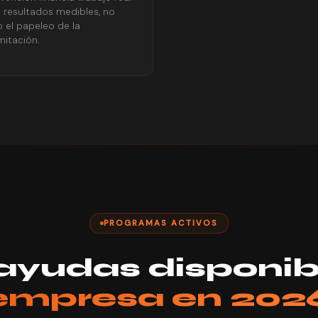
 resultados medibles, no
o el papeleo de la
mitación.
PROGRAMAS ACTIVOS
 ayudas disponib
empresa en 202