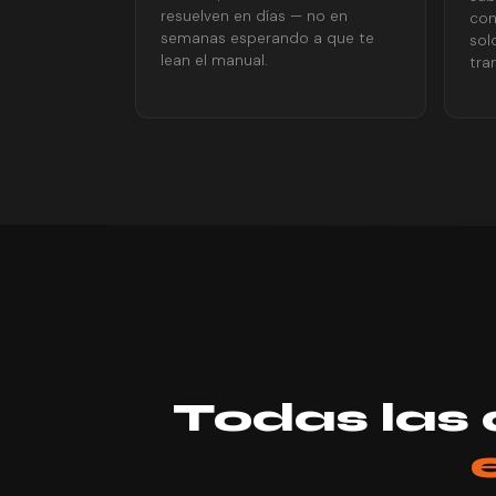
resuelven en días — no en
con
semanas esperando a que te
sol
lean el manual.
tra
Todas las