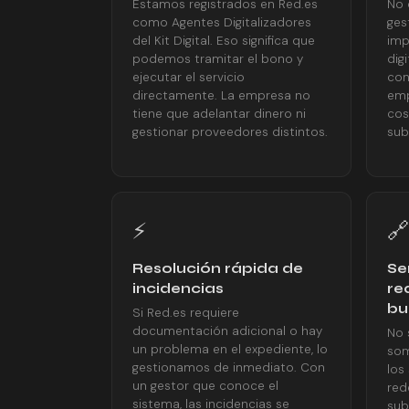
Estamos registrados en Red.es
No 
como Agentes Digitalizadores
ges
del Kit Digital. Eso significa que
imp
podemos tramitar el bono y
dig
ejecutar el servicio
con
directamente. La empresa no
emp
tiene que adelantar dinero ni
cos
gestionar proveedores distintos.
sub
⚡
🔗
Resolución rápida de
Se
incidencias
re
bu
Si Red.es requiere
documentación adicional o hay
No 
un problema en el expediente, lo
som
gestionamos de inmediato. Con
los
un gestor que conoce el
red
sistema, las incidencias se
sub