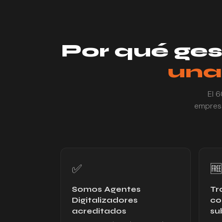
Por qué ges
una
El 6
empresa
✅
🆓
Somos Agentes
Tr
Digitalizadores
co
acreditados
su