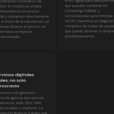
el Kit Digital pero desconoce
cobramos honorarios de
que pueden combinar Kit
tión. El modelo es simple:
Consulting, FUNDAE y
lementamos el servicio
convocatorias autonómicas 
ital y cobramos directamente
ACCIÓ. Hacemos un diagnóst
 el bono de la subvención. La
completo de todas las ayud
resa obtiene el servicio sin
que puede obtener tu empr
te hasta el importe
simultáneamente.
vencionado.
rvicios digitales
ales, no solo
rocracia
somos solo gestores —
os la agencia que ejecuta
 servicios. Web, SEO, CRM,
es sociales y chatbots. La
vención financia trabajo real