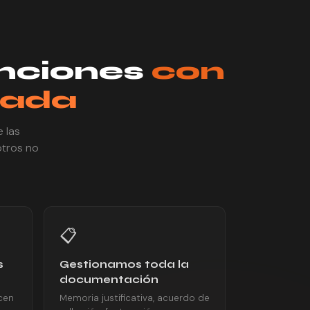
enciones
con
tada
e las
otros no
📋
s
Gestionamos toda la
documentación
cen
Memoria justificativa, acuerdo de