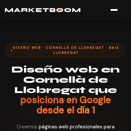
MARK
E
TB
O
O
M
DISEÑO WEB · CORNELLÀ DE LLOBREGAT · BAIX
LLOBREGAT
Diseño web en
Cornellà de
Llobregat que
posiciona en Google
desde el día 1
Creamos
páginas web profesionales para