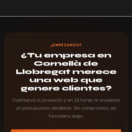
contenidos y link building continuada. Por eso muchos
Las empresas industriales y de servicios B2B del
clientes combinan el diseño web con nuestro servicio
Polígon Industrial de Cornellà, comercios locales que
de
.
posicionamiento web en Cornellà de Llobregat
compiten con Barcelona ciudad, y clínicas o servicios
de salud. La mayoría tienen webs anticuadas o
inexistentes — quien mejore primero su presencia
online tiene ventaja real en el Baix Llobregat.
¿EMPEZAMOS?
¿Tu empresa en
Cornellà de
Llobregat merece
una web que
genere clientes?
Cuéntanos tu proyecto y en 24 horas te enviamos
un presupuesto detallado. Sin compromiso, sin
formulario largo.