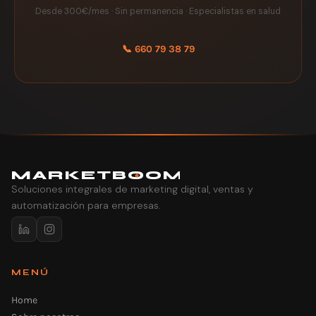
Desde 300€/mes · Sin permanencia · Especialistas en salud
📞 660 79 38 79
MARK
E
TB
O
O
M
Soluciones integrales de marketing digital, ventas y
automatización para empresas.
MENÚ
Home