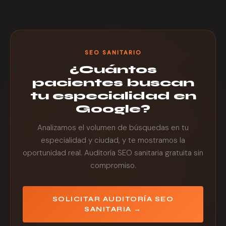
de resultados, testimonios no regulados ni
afirmaciones que infrinjan la normativa sanitaria
española.
SEO SANITARIO
¿Cuántos
pacientes buscan
tu especialidad en
Google?
Analizamos el volumen de búsquedas en tu
especialidad y ciudad, y te mostramos la
oportunidad real. Auditoría SEO sanitaria gratuita sin
compromiso.
SOLICITAR AUDITORÍA SEO
SANITARIA →