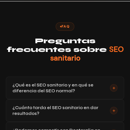
FAQ
Preguntas
SEO
frecuentes sobre
sanitario
¿Qué es el SEO sanitario y en qué se
diferencia del SEO normal?
El SEO sanitario aplica los principios del SEO general
¿Cuánto tarda el SEO sanitario en dar
al sector salud con capas adicionales: criterios E-E-A-
resultados?
T más estrictos de Google para páginas médicas
(YMYL), normativa de publicidad sanitaria,
Para la mayoría de especialidades sanitarias en
competencia con portales como Doctoralia y Top