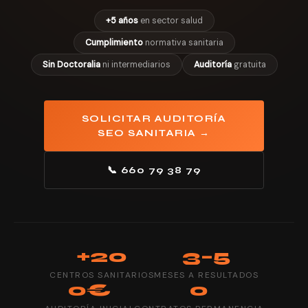
+5 años
en sector salud
Cumplimiento
normativa sanitaria
Sin Doctoralia
ni intermediarios
Auditoría
gratuita
SOLICITAR AUDITORÍA
SEO SANITARIA →
📞 660 79 38 79
+20
3–5
CENTROS SANITARIOS
MESES A RESULTADOS
0€
0