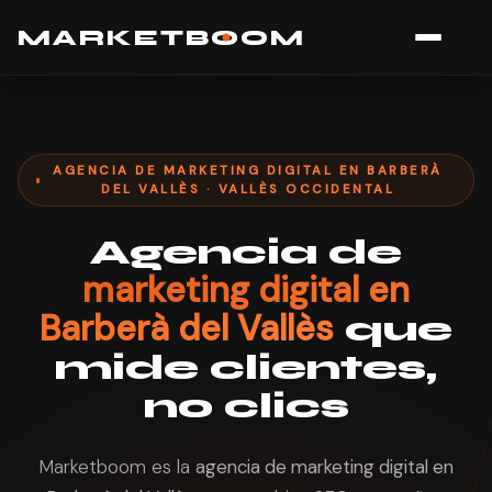
MARK
E
TB
O
O
M
AGENCIA DE MARKETING DIGITAL EN BARBERÀ
DEL VALLÈS · VALLÈS OCCIDENTAL
Agencia de
marketing digital en
Barberà del Vallès
que
mide clientes,
no clics
Marketboom es la
agencia de marketing digital en