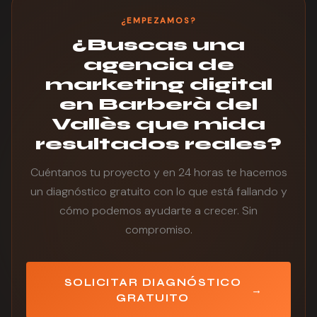
permanencias — seguirás con nosotros porque los
resultados lo justifican. Sin humo, sin métricas vacías.
¿EMPEZAMOS?
¿Buscas una
agencia de
marketing digital
en Barberà del
Vallès que mida
resultados reales?
Cuéntanos tu proyecto y en 24 horas te hacemos
un diagnóstico gratuito con lo que está fallando y
cómo podemos ayudarte a crecer. Sin
compromiso.
SOLICITAR DIAGNÓSTICO
→
GRATUITO