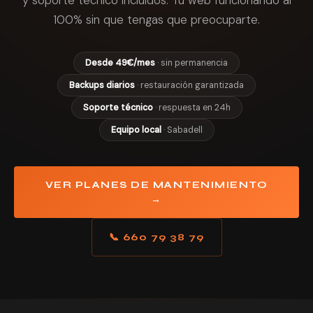
y soporte técnico incluidos. Tu web funcionando al
100% sin que tengas que preocuparte.
Desde 49€/mes
· sin permanencia
Backups diarios
· restauración garantizada
Soporte técnico
· respuesta en 24h
Equipo local
· Sabadell
VER PLANES DE MANTENIMIENTO
→
📞 660 79 38 79