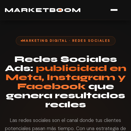
MARK
E
TB
O
O
M
MARKETING DIGITAL · REDES SOCIALES
Redes Sociales
Ads:
publicidad en
Meta, Instagram y
Facebook
que
genera resultados
reales
Las redes sociales son el canal donde tus clientes
potenciales pasan más tiempo. Con una estrategia de